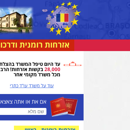
אזרחות רומנית ודרכון
עד היום טיפל המשרד בהצלח
28,000
בקשות אזרחות! הרבה
מכל משרד מקומי אחר
עוד על משרד עו"ד כתרי
ופס פניה
אם את או אתה צאצאים 
שם מלא (חובה)
אזרחות רומנית - ראשי