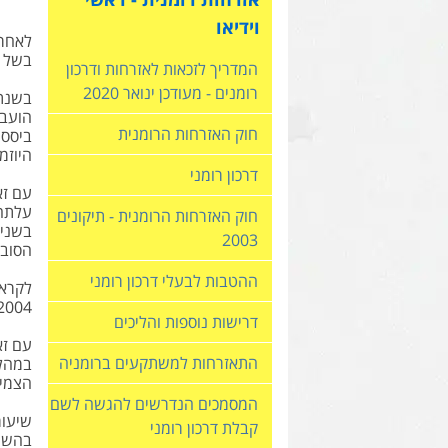
וידיאו
בשל ה
המדריך לזכאות לאזרחות ודרכון
רומנים - מעודכן ינואר 2020
חוק האזרחות הרומנית
ביסס 
היוזמ
דרכון רומני
חוק האזרחות הרומנית - תיקונים
2003
הסובס
ההטבות לבעלי דרכון רומני
2004 עמדה האינפלציה על שיעור של כ – %
דרישות נוספות והליכים
התאזרחות למשתקעים ברומניה
הצמיח
המסמכים הנדרשים להגשה לשם
קבלת דרכון רומני
בהשוו