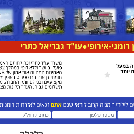
 רומני-אירופי
●
עו"ד גבריאל כתרי
ה במעל
 יותר
מומחי דן אנד ברדסטריט באופן מק
מקצועיים ובניהם וותק החברה, מ
תשלומים גבוה, העדר תלונות מצד
לילידי רומניה קרוב לודאי שגם
אתם
זכאים לאזרחות רומנית
כתובת דוא"ל (חובה)
מספר טלפון (חובה)
כלכלה