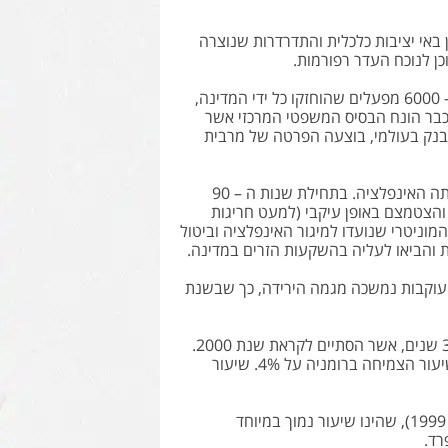
 רומניה עשור שהתאפיין באי יציבות כלכלית והתדרדרות שנוצרה
ן לנוכח העדר רפורמות.
בשנת 1992 בוצע צעד מרכזי בתחום ההפרטה, כאשר 30% ממניותיהן של כ – 6000 מפעלים שהוחזקו כל ידי המדינה,
ברו לקרנות פרטיות, וחולקו בין אזרחיה הבוגרים של רומניה ובשנת 1994 כבר הונח הבסיס המשפטי המרכזי אשר
והבנק בעולמי, בוצעה הפרטה של מרבית
עם זאת, אחת הבעיות המרכזיות שאפיינו את הכלכלה הרומנית בשנים אלו, היתה האינפלציה. בתחילת שנות ה – 90
ר שנתי. שיעור זה הלך והצטמצם באופן עיקבי (למעט חריגות
ם המוניטרי שנועדו למיגור האינפלציה וביטול
ת והביאו לעליה בהשקעות הזרים במדינה.
ה האינפלציה על שיעור שנתי של כ – 40%. בשנים העוקבות נמשכה מגמה הירידה, כך שבשנת
עם זאת, הירידה באינפלציה לקראת סוף המילניום, לוותה במיתון שנמשך כ – 3 שנים, אשר הסתיים לקראת שנת 2000.
במהלך השנים 2001-2002, על אף ההאטה שחלה בכלכלה העולמית, עמד שיעור הצמיחה ברומניה על 4%. שיעור
שיעור האבטלה בשנת 2006 עומד על כ - 5.1% (בהשוואה ל – 11.5% בשנת 1999), שהינו שיעור נמוך במיוחד
רד.