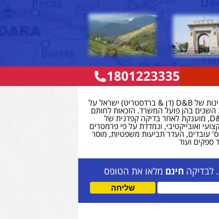
1801223335
חותם דן אנד ברדסטריט
משרד עו”ד כתרי זכה לחותם האמינות של D&B (דן & ברדסטריט) ישראל על
פועלו ביושר וללא דופי במהלך 32 השנים בהן פועל המשרד. הזכאות לחותם
האמינות המהווה אות אמון של D&B, מוענקת לאחר בדיקה קפדנית של
צועי ואובייקטיבי, ונמדדת על פי פרמטרים
ס' עובדים, העדר תביעות משפטיות, מוסר
 ספקים ועוד
. לבדיקה
חינם
מלאו את הטופס
שליחה