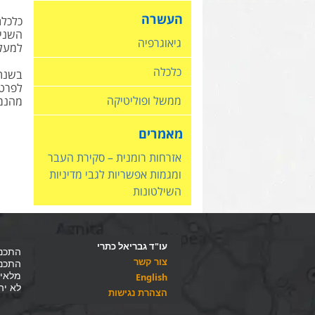
העשרה
גיאוגרפיה
למעלה מ – 0%
כלכלה
לפרטי
ממשל ופוליטיקה
מהנמו
מאמרים
אזרחות רומנית – סקירת העבר
ומגמות אפשריות לגבי מדיניות
השילטונות
עו"ד גבריאל כתרי
התכני
צור קשר
התכני
מלאים
English
לא יה
הצהרת נגישות