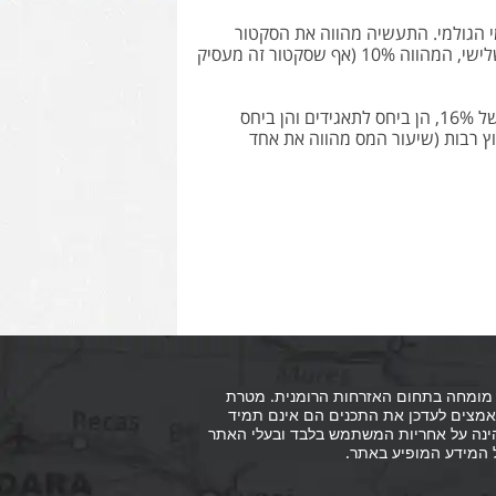
ל שירותים, התורמים כ – 55% לתוצר המקומי הגולמי. התעשיה מהווה את הסקטור
השני בגודלו המספק כ – 35% מן התוצר המקומי. החקלאות הינה הסקטור השלישי, המהווה 10% (אף שסקטור זה מעסיק
בשנת 2005 בוצעה רפורמה בתחום המס, שהפחיתה את המס לשיעור קבוע של 16%, הן ביחס לתאגידים והן ביחס
ץ רבות (שיעור המס מהווה את אחד
”י מומחה בתחום האזרחות הרומנית. מטרת
אמצים לעדכן את התכנים הם אינם תמיד
ם הינה על אחריות המשתמש בלבד ובעלי האתר
ל המידע המופיע באתר.