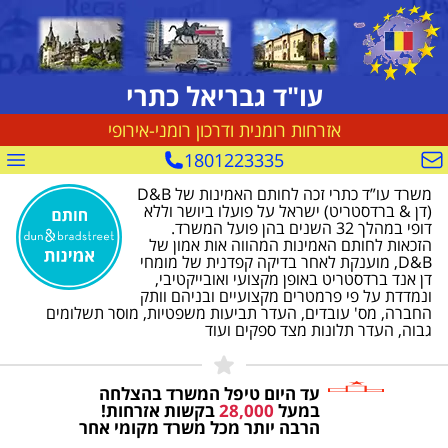
עו"ד גבריאל כתרי
אזרחות רומנית ודרכון רומני-אירופי
1801223335
צור קשר
תפ
ותם דן אנד ברדסטריט
משרד עו”ד כתרי זכה לחותם האמינות של D&B
(דן & ברדסטריט) ישראל על פועלו ביושר וללא
דופי במהלך 32 השנים בהן פועל המשרד.
הזכאות לחותם האמינות המהווה אות אמון של
D&B, מוענקת לאחר בדיקה קפדנית של מומחי
דן אנד ברדסטריט באופן מקצועי ואובייקטיבי,
ונמדדת על פי פרמטרים מקצועיים ובניהם וותק
החברה, מס' עובדים, העדר תביעות משפטיות, מוסר תשלומים
גבוה, העדר תלונות מצד ספקים ועוד
עד היום טיפל המשרד בהצלחה
במעל
28,000
בקשות אזרחות!
הרבה יותר מכל משרד מקומי אחר