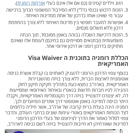
הזוג וילדים קטינים (גם אם אלו אינם בעלי
אזרחות רומנית
).
הזכות לרכוש נכנסי נדל"ן ללא הסירבול המשפטי הכרוך ברכישה
עבור מי שאינו אוחז בדרכון של אחת ממדינות האיחוד.
אפשרות למעבר חופשי בין מדינות האיחוד ללא צורך בהחתמת
דרכון וללא תשלום מכסים.
הזכות לרכישת השכלה גבוהה באופן מסובסד, תוך הנחה
משמעותית (ובתנאים מסויימים גם בחינם) לעומת אלו שאינם
מחזיקים בדרכון רומני או דרכון אירופי אחר.
הכללת רומניה בתוכנית ה Visa Waiver
האמריקאית
בנוסף צפוי הדרכון הרומני להעניק לאוחזים בו קבלת אשרת כניסה
אוטומטית לארצות הברית, ללא צורך בויזה מהשגרירות
האמריקאית. בארה"ב נמצא כעת בתהליך חקיקה תיקון לחוק
ההגירה לפיו חברות חדשות בנאט“ו ובאיחוד האירופאי שמסייעות
לה, לא יצטרכו להצטייד בויזה דרך הקונסוליות האמריקאיות, ויקבלו
היתר כניסה למדינה באופן אוטומטי דרך אתרים המיועדים לכך.
רומניה הינה בעלת ברית קרובה של ארה"ב, אשר חיליה נלחמים
לצד הכוחות האמריקאים באזורי עימות שונים ברחבי העולם, והדבר
צפוי לסלול כאמור את הדרך לצירופם של בעלי הדרכון הרומני
למדינות שאזרחיהן לא חייבות להצטייד בויזה לשם כניסה לארה"ב.