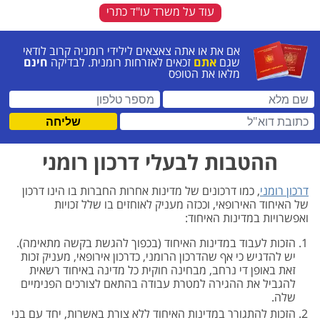
עוד על משרד עו"ד כתרי
ופס פניה
אם את או אתה צאצאים לילידי רומניה קרוב לודאי
שגם
אתם
זכאים לאזרחות רומנית. לבדיקה
חינם
מלאו את הטופס
שם מלא (חובה)
כתובת דוא"ל (חובה)
מס
שליחה
ההטבות לבעלי דרכון רומני
דרכון רומני
, כמו דרכונים של מדינות אחרות החברות בו הינו דרכון
של האיחוד האירופאי, וככזה מעניק לאוחזים בו שלל זכויות
ואפשרויות במדינות האיחוד:
הזכות לעבוד במדינות האיחוד (בכפוך להגשת בקשה מתאימה).
יש להדגיש כי אף שהדרכון הרומני, כדרכון אירופאי, מעניק זכות
זאת באופן די נרחב, מבחינה חוקית כל מדינה באיחוד רשאית
להגביל את ההגירה למטרת עבודה בהתאם לצורכים הפנימיים
שלה.
הזכות להתגורר במדינות האיחוד ללא צורת באשרות, יחד עם בני