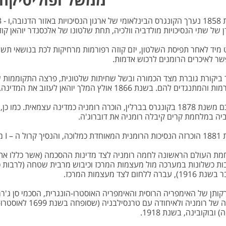
ן של שתי הנסיכויות מולדביה וולכיה, תחת שלטונו של אלכסנדר יוהאן קו
מיד לאחר תפיסת השלטון, יזם קוזה רפורמות מרחיקות לכת בנושאי תשתית
ר לאיכרים הרומנים לרכוש אדמות.
ביקורת גוברת מצד הכמורה ובשל שחיתות שלטונית, פרצה התקוממות ש
המתנגדים להם. בשנת 1866 אולץ המלך יוהאן לעזוב את המדינה.
בהסכם משנת 1878 בקונגרס בברלין, הוכרה רומניה כמדינה עצמאית.
יה במלחמת קרים קיבלה רומניה את דוברוג'ה.
ל ה – I מונה למלך.
ת העולם הראשונה לחמה רומניה לצד מדינות ההסכמה (אשר כללו את א
ת כשלונות במערכה מול מעצמות המרכז וכיבוש מרבית שטחה (לרבות 
 עברה ללחום לצד מעצמות המרכז.
ותן של האימפריה הרוסית והאימפריה האוסטרו-הונגרית, הסכמי סן ג'ר
) ובוקובינה, בשנת 1918.