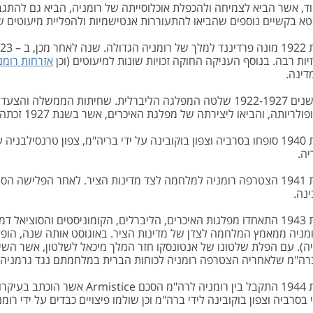
ד, אשר הביא לצמיחה ולהכפלת אוכלוסייתה של רומניה, הביא גם להתגבר
א בקשיים נוספים שהביאו להתעוררות אנטישמיות ולהפליית מיעוטים שו
זיות רבה. בנוסף העניקה החוקה זכויות שונות למיעוטים (וכן
אזרחות רומנ
דינה.
בין השנים 1922-1927 שלטה המפלגה הליברלית. שחיתות הממשל
לריותה, והביאו ליצירתה של מפלגת האיכרים, אשר בשנת 1927 זכתה בשליטה בממשלה.
בשנת 1940 סופחו בסרביה וצפון בוקובינה על ידי בריה"מ, צפון טרנסילבניה
יה.
בשנת 1941 הצטרפה רומניה למלחמה לצד מדינות הציר. לאחר הפלישה ה
ינה.
בשנת 1943 התאחדו מפלגות האיכרים, הליברלים, הקומוניסטים והסוציא
מניה ממאמץ המלחמה לצדן של מדינות הציר. באוגוסט אותה שנה, הופל
רה"מ שלאחריה הצטרפה רומניה לכוחות הברית במלחמתם נגד גרמניה.
בשנת 1944 התקבל בין רומניה לרה"מ 
בסרביה וצפון בוקובינה לידי ברה"מ וכן שולמו פיצויים כבדים על ידי רומנ