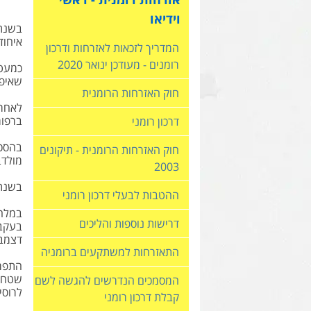
וידיאו
איחוד
המדריך לזכאות לאזרחות ודרכון
רומנים - מעודכן ינואר 2020
כמעט 
שאיפש
חוק האזרחות הרומנית
לאחר 
ברפורמות ו
דרכון רומני
חוק האזרחות הרומנית - תיקונים
מולדב
2003
בשנת 1881 הוכרזה הנסיכות הרומנית המאוחדת כמלוכה, והנסיך קרו
ההטבות לבעלי דרכון רומני
במלחמ
דרישות נוספות והליכים
בעקבו
דצמבר בשנת 1916),
התאזרחות למשתקעים ברומניה
התפרק
המסמכים הנדרשים להגשה לשם
לרוסיה
קבלת דרכון רומני