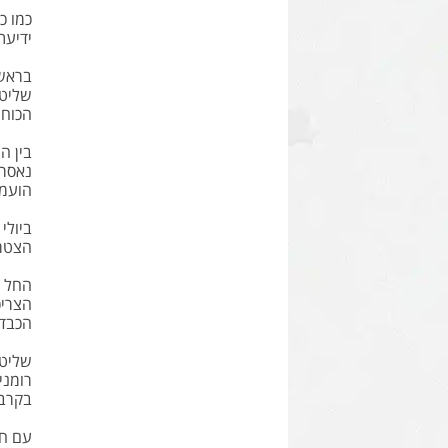
כמו כ
ידיעת
הכוחות הק
נאסרו
הועמד
הצטרפ
הכבדה
שליטת
רומני
בקרב 