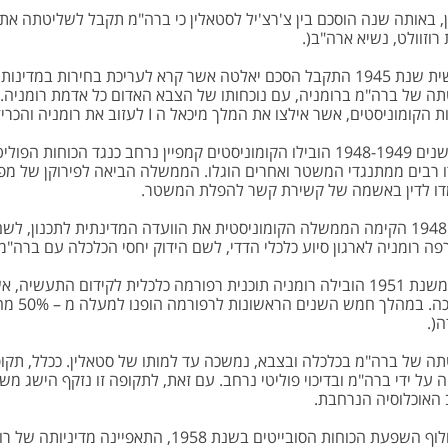
ן, באותה שנה הוסכם בין צ'רצ'יל לסטאלין כי ברה"מ תקבל לשליטתה את 
 רוזוולט, נשיא ארה"ב(.
בראשית שנת 1945 התקבל הסכם יאלטה אשר קרא לעריכת בחירות 
ומוניסטים, אשר אילצו את המלך מיכאל ה I לעזוב את רומניה והכריזו על רומניה כרפובליקה.
בין השנים 1948-1949 הובילו הקומוניסטים קמפיין נרחב כנגד הכוח
 רבים ממתנגדי המשטר ואחרים הוגלו. הממשלה הביאה לפירוקן של מפל
ו לדין באשמה של קשירת קשר להפלת המשטר.
ה רומניה לארגון סיוע כלכלי הדדי, לשם הידוק יחסי הכלכלה עם ברה"מ.
החל משנת 1951 הובילה רומניה תוכנית רפורמה כלכלית לקידום התעש
הצריכה.
(.
ה של ברה"מ בכלכלה ובצבא, נמשכה עד למותו של סטאלין. ככלל, תקופ
ה על ידי ברה"מ ובדיכוי פוליטי נרחב. עם זאת, לתקופה זו נזקף הישג מש
האוכלוסיה הנרחבת.
עם חלוף השפעת הכוחות הסובייטים בשנת 1958, 