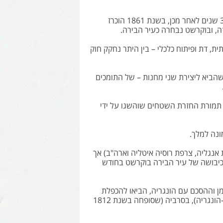
בשנת 1858 נערך הקונגרס הבינלאומי של ארגון הנסיכויות באזור הדנובה,ו - 3 שנים לאחר מכן, בשנת 1861 הוכרז
זה, ובוקרשט נבחרה כעיר הבירה.
, דת ופיתוח כלכלי – בין היתר נחקק חוק
הביא ליצירת שני מחנות – של התומכים
 כמו כן, תמורת החזרת השטחים שוהשגו על ידי
נגליה, צרפת רוסיה איטליה וארה"ב) אך
כיבושה של עיר הבירה בוקרשט בחודש
מן וההסכם עם הונגריה, הביאו להכפלת
שטחה של רומניה ולאיחודה עם טרנסילבניה (שסופחה בשנת 1699 לאוסטרו-הונגריה), בסרביה (שסופחה בשנת 1812