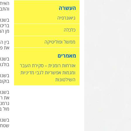
האיחו
העשרה
והתבט
גיאוגרפיה
בריכו
כלכלה
מן המ
ממשל ופוליטיקה
את פופו
מאמרים
בולגר
אזרחות רומנית – סקירת העבר
ומגמות אפשריות לגבי מדיניות
השילטונות
בוקוב
את רו
מול ב
שטחי 