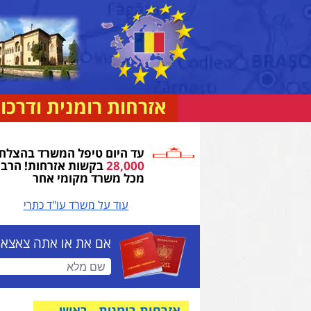
אזרחות רומנית ודרכון
עד היום טיפל המשרד בהצלח
28,000
בקשות אזרחות! הרבה
מכל משרד מקומי אחר
עוד על משרד עו"ד כתרי
ופס פניה
אם את או אתה צאצאים 
שם מלא (חובה)
אזרחות רומנית - ראשי