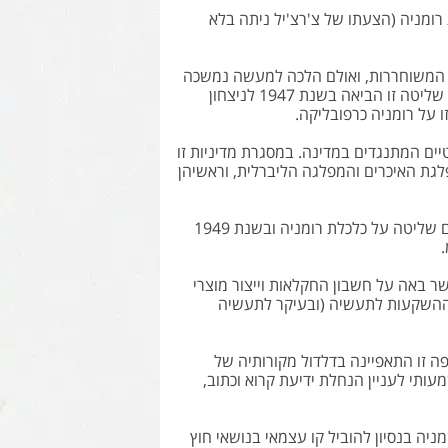
רומניה (הצעתו של צ'רצ'יל ניתה בלא
במדינות המשוחררות, ואולם הלכה למעשה נמשכה
שליטתה של ברה"מ ברומניה, עם נוכחותו של הצבא האדום כל אדמת רומניה. שליטה זו הביאה בשנת 1947 לניצחון
ות הפוליטיים המתנגדים במדינה. במסגרת מדיניות זו
גת האיכרים והמפלגה הליברלית, וראשיהן
ביולי 1948 הקימה הממשלה הקומוניסטית את הוועדה המדינתית לתכנון, לשם שליטה על כלכלת רומניה ובשנת 1949
יה, אשר באה על חשבון החקלאות וייצור מוצרי
 במהלך חמש השנים הראשונות לרפורמה הופנו למעלה מ – 50% מההשקעות לתעשיה (ובעיקר לתעשיה
ה זו התאפיינה בדלדול מקורותיה של
מעותי לעניין הנחלת ידיעת קרוא וכתוב,
התאפיינה מדיניותה של רומניה בנסיון להוביל קו עצמאי בנושאי חוץ