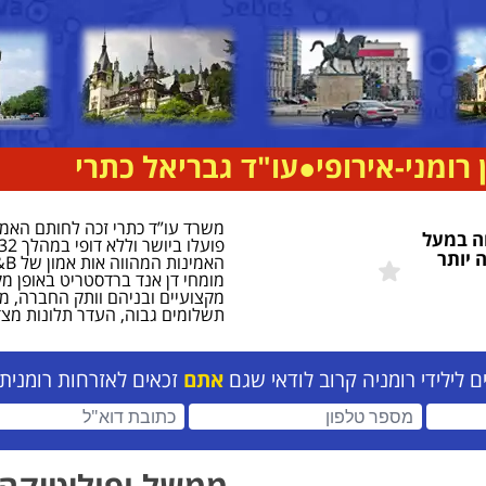
 רומני-אירופי
●
עו"ד גבריאל כתרי
ה במעל
 יותר
מומחי דן אנד ברדסטריט באופן מק
מקצועיים ובניהם וותק החברה, מ
תשלומים גבוה, העדר תלונות מצד
לילידי רומניה קרוב לודאי שגם
אתם
זכאים לאזרחות רומנית
כתובת דוא"ל (חובה)
מספר טלפון (חובה)
ממשל ופוליטיקה