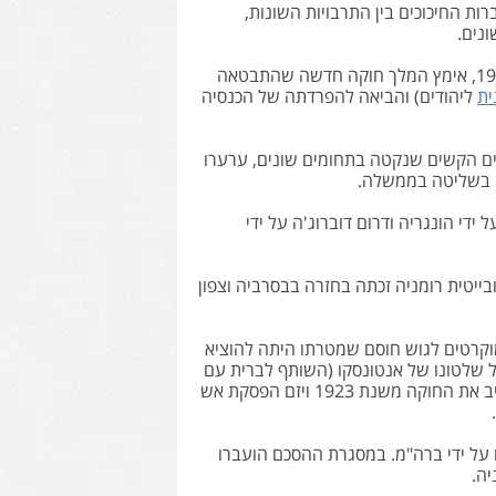
ות החיכוכים בין התרבויות השונות,
נים.
בשנת 1922 מונה פרדיננד למלך של רומניה הגדולה. שנה לאחר מכן, ב – 1923, אימץ המלך חוקה חדשה שהתבטאה
ית
ליהודים) והביאה להפרדתה של הכנסיה
ה והצעדים הקשים שנקטה בתחומים שונים, ערערו
 על ידי הונגריה ודרום דוברוג'ה על ידי
סובייטית רומניה זכתה בחזרה בבסרביה וצפון
ל דמוקרטים לגוש חוסם שמטרתו היתה להוציא
 שלטונו של אנטונסקו (השותף לברית עם
גרמניה). עם הפלת שלטונו של אנטונסקו חזר המלך מיכאל לשלטון, אשר השיב את החוקה משנת 1923 ויזם הפסקת אש
הסכם Armistice אשר הוכתב בעיקרו על ידי ברה"מ. במסגרת ההסכם הועברו
יה.