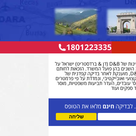
1801223335
חותם דן אנד ברדסטריט
משרד עו”ד כתרי זכה לחותם האמינות של D&B (דן & ברדסטריט) ישראל על
פועלו ביושר וללא דופי במהלך 32 השנים בהן פועל המשרד. הזכאות לחותם
האמינות המהווה אות אמון של D&B, מוענקת לאחר בדיקה קפדנית של
צועי ואובייקטיבי, ונמדדת על פי פרמטרים
ס' עובדים, העדר תביעות משפטיות, מוסר
 ספקים ועוד
. לבדיקה
חינם
מלאו את הטופס
שליחה